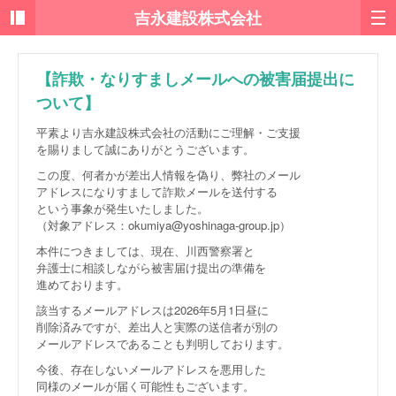
【詐欺・なりすましメールへの被害届提出に
ついて】
平素より吉永建設株式会社の活動にご理解・ご支援
を賜りまして誠にありがとうございます。
この度、何者かが差出人情報を偽り、弊社のメール
アドレスになりすまして詐欺メールを送付する
という事象が発生いたしました。
（対象アドレス：okumiya@yoshinaga-group.jp）
本件につきましては、現在、川西警察署と
弁護士に相談しながら被害届け提出の準備を
進めております。
該当するメールアドレスは2026年5月1日昼に
削除済みですが、差出人と実際の送信者が別の
メールアドレスであることも判明しております。
今後、存在しないメールアドレスを悪用した
同様のメールが届く可能性もございます。