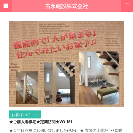
お客様の口コミ
★ご購入者様宅★定期訪問★VO.151
★１年目点検にお伺い致しました(^O^)／★ 玄関の土間ｽﾍﾟｰｽに暖