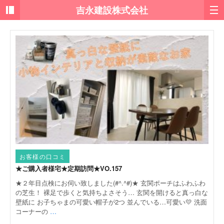
お客様の口コミ
★ご購入者様宅★定期訪問★VO.157
★２年目点検にお伺い致しました(#^.^#)★ 玄関ポーチはふわふわ
の芝生！ 裸足で歩くと気持ちよさそう… 玄関を開けると真っ白な
壁紙に お子ちゃまの可愛い帽子が2つ 並んでいる…可愛い💛 洗面
コーナーの
…