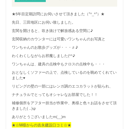
★5年目定期訪問にお伺いさせて頂きました（*^_^*）★
先日、三田地区にお伺い致しました。
玄関を開けると、吹き抜けで解放感ある空間に♪
玄関収納のカウンターには可愛いワンちゃんのお写真と
ワンちゃんのお散歩グッズが・・・♬♪
わくわくしながらお邪魔しました(^^♪
ワンちゃんは、建具の点検中もクロスの点検中も・・・
おとなしくソファーの上で、点検しているのを眺めてくれてい
ました♥
リビングの壁の一部にはレンガ調のエコカラットが貼られ、
ナチュラルでとってもオシャレなお部屋でした！！
補修個所をアフター担当が作業中、奥様と色々お話をさせて頂
きました( ..)φ
ありがとうございましたm(__)m
★☆M様からの吉永建設口コミ☆★