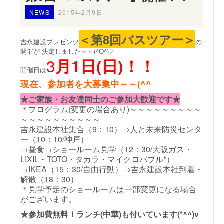
NEWS
2015年2月9日
＜第8回バスツアー＞
吉永建設プレゼンツ
の
開催が 決定しました～～(^O^)／
3
月1日(日)！！
開催日は
現在、参加者を大募集中～～(^^ゞ
★ご家族・お友達同士のご参加大歓迎です★
＊プログラム(変更の場合あり)～～～～～～～～～
～～～～～～～～～～
吉永建設本社集合（9：10）→人と未来防災センタ
ー（10：10/神戸）
→昼食→ショールーム見学（12：30/大阪ガス・
LIXIL・TOTO・タカラ・
マイクロバブル*）
→IKEA（15：30/自由行動）→吉永建設本社到着・
解散（18：30）
＊見学予定のショールームは一部変更になる場合
がございます。
★参加費無料！ランチ(中華)も付いています(*^^)v