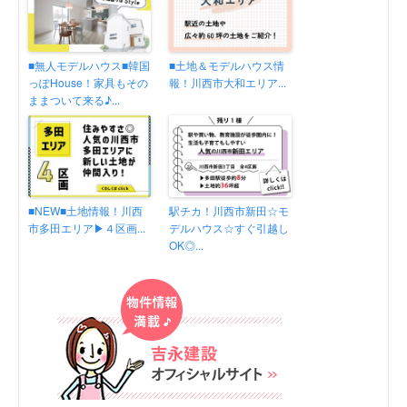
■無人モデルハウス■韓国
■土地＆モデルハウス情
っぽHouse！家具もその
報！川西市大和エリア...
ままついて来る♪...
■NEW■土地情報！川西
駅チカ！川西市新田☆モ
市多田エリア▶４区画...
デルハウス☆すぐ引越し
OK◎...