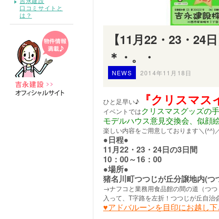
吉永建設
口コミサイトと
は？
【11月22・23・
＊・。・
NEWS
2014年11月18日
『クリスマス
ひと足早い♪
クリスマスグッズの
イベントでは
モデルハウス意見交換会、似顔
楽しい内容をご用意しております＼(^^)
●日程●
11月22・23・24日の3日間
10：00～16：00
●場所●
猪名川町つつじが丘分譲地内(つつじ
→ナフコと業務用食品館の間の道（つつ
入って、T字路を左折！つつじが丘自治
♥アドバルーンを目印にお越し下