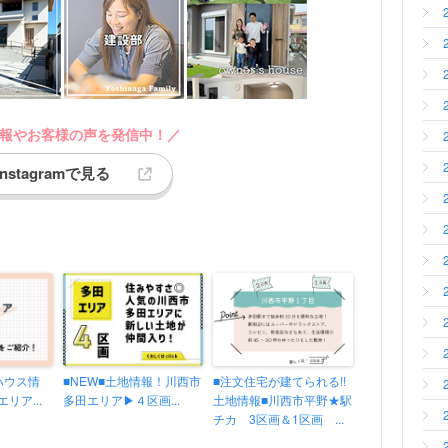
報やお客様の声を発信中！／
Instagramで見る
ハウス情
■NEW■土地情報！川西市
■注文住宅が建てられる!!
リア...
多田エリア▶４区画...
土地情報■川西市平野★駅
チカ 3区画＆1区画 ...