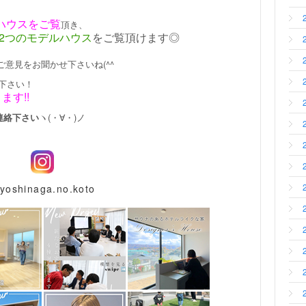
ハウスをご覧
頂き、
2つのモデルハウス
をご覧頂けます◎
』
ご意見をお聞かせ下さいね(^^ゞ
下さい！
す!!
ご連絡下さい
ヽ(・∀・)ノ
yoshinaga.no.koto