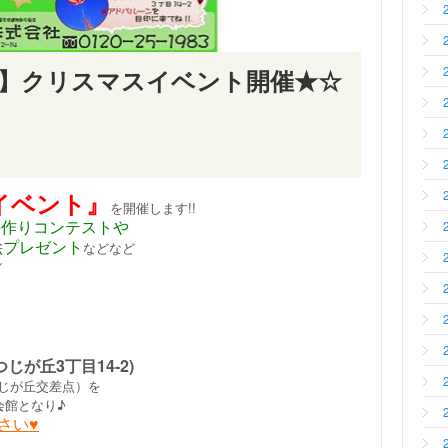
24日】クリスマスイベント開催★☆
イベント』
を開催します!!
手作りコンテストや
絵プレゼント
などなど
／
が丘3丁目14-2)
じが丘交差点）を
会館となり♪
さい♥