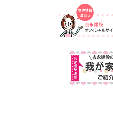
駅チカ！川西市新田☆モ
デルハウス☆すぐ引越し
OK◎...