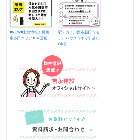
■NEW■土地情報！川西
駅チカ！川西市新田☆モ
市多田エリア▶４区画...
デルハウス☆すぐ引越し
OK◎...