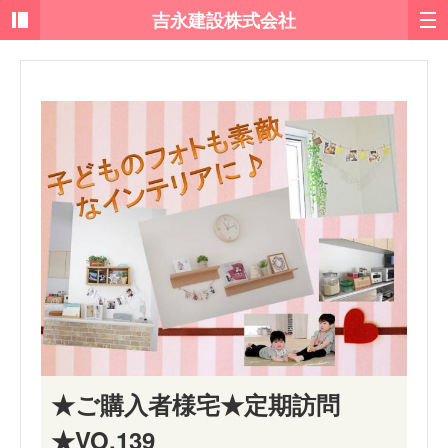
★ご購入者様宅★定期訪問
★VO.139