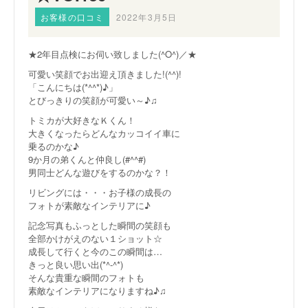
お客様の口コミ
2022年3月5日
★2年目点検にお伺い致しました(^O^)／★
可愛い笑顔でお出迎え頂きました!(^^)!
「こんにちは(*^^*)♪」
とびっきりの笑顔が可愛い～♪♫
トミカが大好きなＫくん！
大きくなったらどんなカッコイイ車に
乗るのかな♪
9か月の弟くんと仲良し(#^^#)
男同士どんな遊びをするのかな？！
リビングには・・・お子様の成長の
フォトが素敵なインテリアに♪
記念写真もふっとした瞬間の笑顔も
全部かけがえのない１ショット☆
成長して行くと今のこの瞬間は…
きっと良い思い出(*^-^*)
そんな貴重な瞬間のフォトも
素敵なインテリアになりますね♪♫