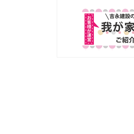
★ご購入者様宅★定期訪
問★VO.169