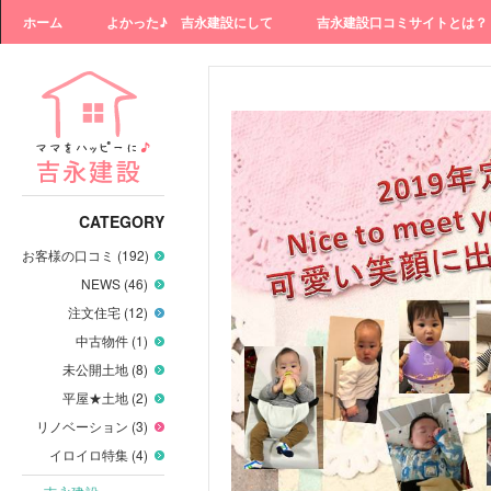
ホーム
よかった♪ 吉永建設にして
吉永建設口コミサイトとは？
CATEGORY
お客様の口コミ (192)
NEWS (46)
注文住宅 (12)
中古物件 (1)
未公開土地 (8)
平屋★土地 (2)
リノベーション (3)
イロイロ特集 (4)