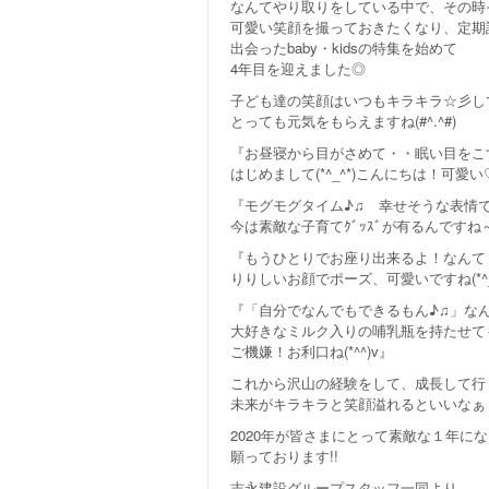
なんてやり取りをしている中で、その時
可愛い笑顔を撮っておきたくなり、定期
出会ったbaby・kidsの特集を始めて
4年目を迎えました◎
子ども達の笑顔はいつもキラキラ☆彡し
とっても元気をもらえますね(#^.^#)
『お昼寝から目がさめて・・眠い目をこ
はじめまして(*^_^*)こんにちは！可愛
『モグモグタイム♪♫ 幸せそうな表情
今は素敵な子育てｸﾞｯｽﾞが有るんです
『もうひとりでお座り出来るよ！なんて
りりしいお顔でポーズ、可愛いですね(*^_
『「自分でなんでもできるもん♪♫」な
大好きなミルク入りの哺乳瓶を持たせて
ご機嫌！お利口ね(*^^)v』
これから沢山の経験をして、成長して行
未来がキラキラと笑顔溢れるといいなぁヽ(
2020年が皆さまにとって素敵な１年に
願っております!!
吉永建設グループスタッフ一同より