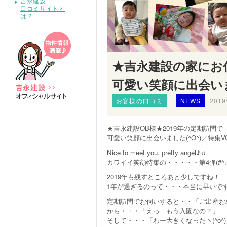
吉永建設
口コミサイトと
は？
★吉永建設の家にお住
可愛い笑顔に出会いまし
お客様の口コミ
NEWS
201
★吉永建設OB様★2019年の定期訪問で
可愛い笑顔に出会いました(^O^)／特集VO
Nice to meet you, pretty angel♪♫
カワイイ笑顔特集の・・・・・第4弾(#^.^
2019年も残すところあと少しですね！
1年が過ぎるのって・・・本当に早いで
定期訪問でお伺いすると・・「ご出産お
から・・・「えっ もう入園なの？」
そして・・・「わー大きくなったヽ(^o^