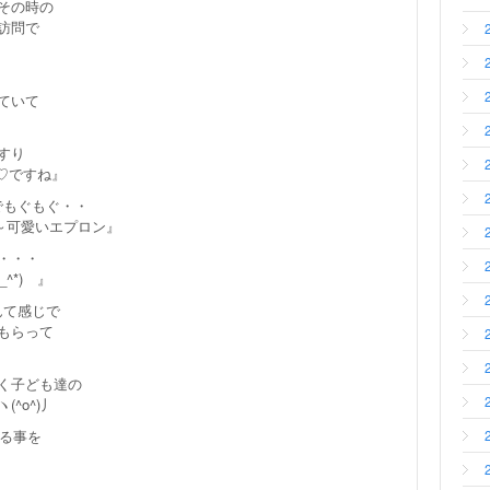
その時の
訪問で
ていて
すり
い♡ですね』
でもぐもぐ・・
ね～可愛いエプロン』
・・・
^*) 』
んて感じで
もらって
く子ども達の
^o^)丿
なる事を